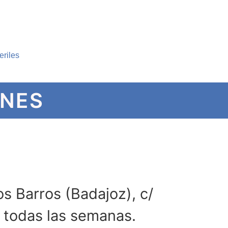
riles
ONES
os Barros (Badajoz), c/
 todas las semanas.